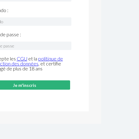
do :
de passe :
epte les
CGU
et la
politique de
ction des données
, et certifie
âgé de plus de 18 ans