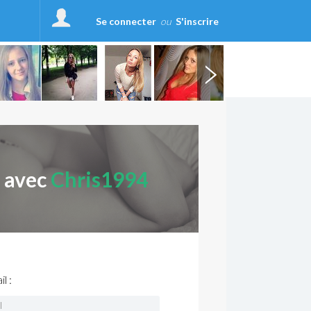
Se connecter
ou
S'inscrire
r avec
Chris1994
l :