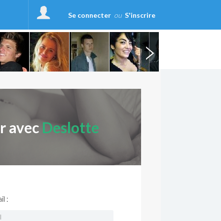
Se connecter
ou
S'inscrire
er avec
Deslotte
l :