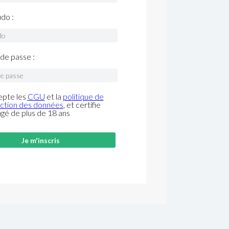
do :
de passe :
epte les
CGU
et la
politique de
ction des données
, et certifie
âgé de plus de 18 ans