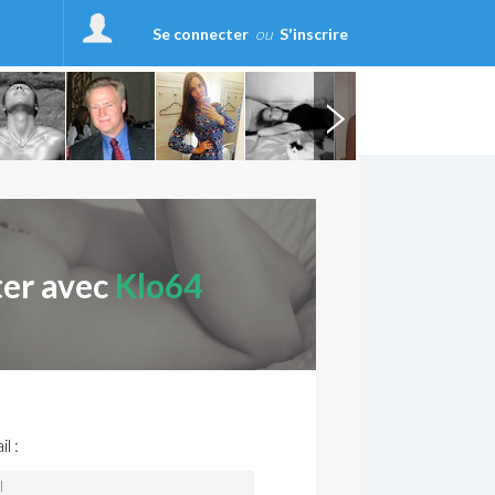
Se connecter
ou
S'inscrire
ter avec
Klo64
l :