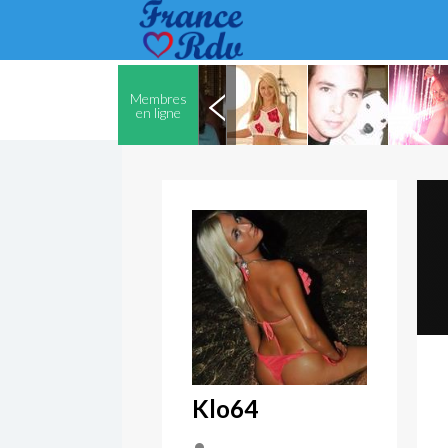
Membres
en ligne
Klo64