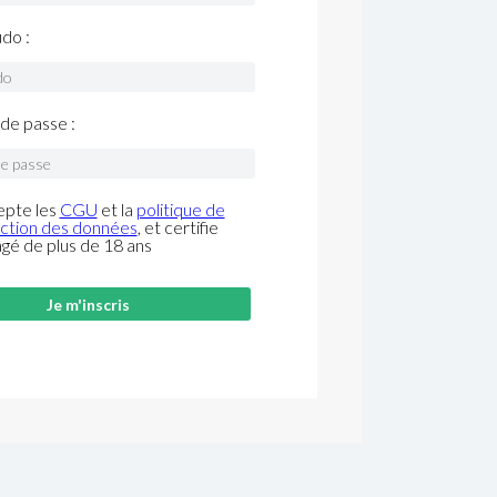
do :
de passe :
epte les
CGU
et la
politique de
ction des données
, et certifie
âgé de plus de 18 ans