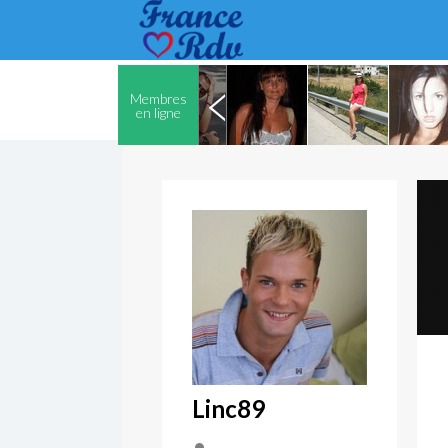
Membres
en ligne
Linc89