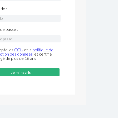
do :
de passe :
epte les
CGU
et la
politique de
ction des données
, et certifie
âgé de plus de 18 ans