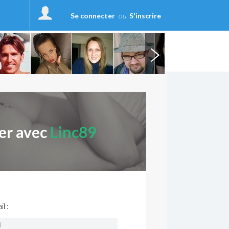
Se connecter
ou
S'inscrire
er avec
Linc89
l :