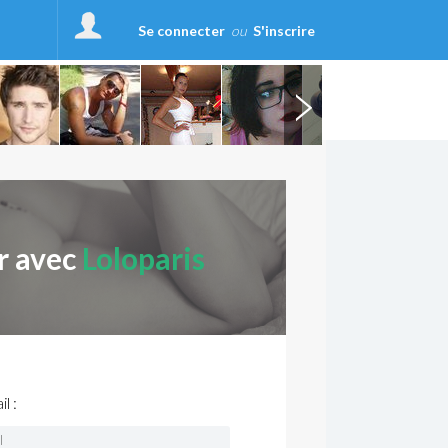
Se connecter
ou
S'inscrire
r avec
Loloparis
l :