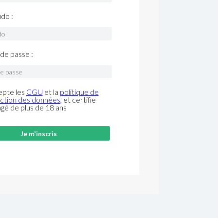
do :
de passe :
epte les
CGU
et la
politique de
ction des données
, et certifie
âgé de plus de 18 ans