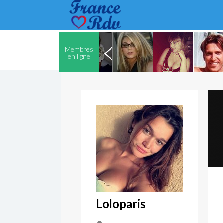
Membres
en ligne
Loloparis