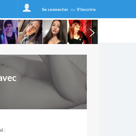
Se connecter
ou
S'inscrire
avec
l :