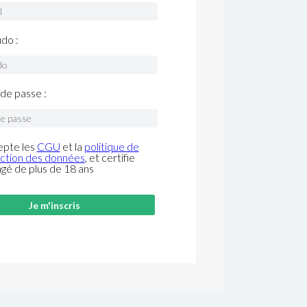
do :
de passe :
epte les
CGU
et la
politique de
ction des données
, et certifie
âgé de plus de 18 ans