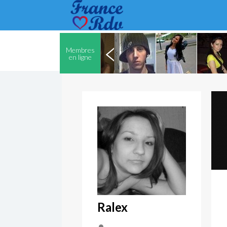
Membres
en ligne
Ralex