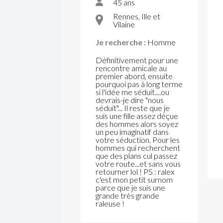
45 ans
Rennes, Ille et
Vilaine
Je recherche :
Homme
Définitivement pour une
rencontre amicale au
premier abord, ensuite
pourquoi pas à long terme
si l'idée me séduit....ou
devrais-je dire "nous
séduit"... Il reste que je
suis une fille assez déçue
des hommes alors soyez
un peu imaginatif dans
votre séduction. Pour les
hommes qui recherchent
que des plans cul passez
votre route...et sans vous
retourner lol ! PS : ralex
c'est mon petit surnom
parce que je suis une
grande très grande
raleuse !