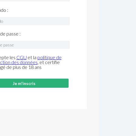
do :
de passe :
epte les
CGU
et la
politique de
ction des données
, et certifie
âgé de plus de 18 ans