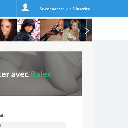
Se connecter
ou
S'inscrire
ter avec
Ralex
l :