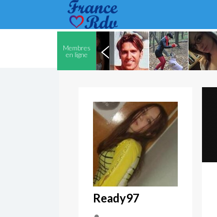
Membres
en ligne
Ready97