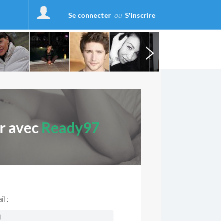
Se connecter
ou
S'inscrire
r avec
Ready97
l :