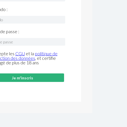
do :
de passe :
epte les
CGU
et la
politique de
ction des données
, et certifie
âgé de plus de 18 ans