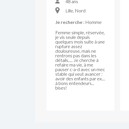
48 ans
Lille, Nord
Je recherche :
Homme
Femme simple, réservée,
je vis seule depuis
quelques mois suite à une
rupture assez
douloureuse, mais ne
rentrons pas dans les
détails..... Je cherche à
refaire ma vie, à me
pauser c-a-d avec un mec
stable qui veut avancer :
avoir des enfants par ex....
à bons entendeurs...
bises!