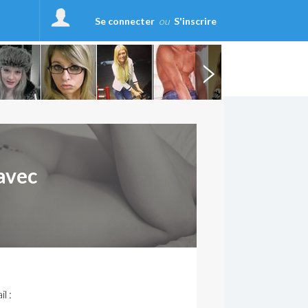
Se connecter
ou
S'inscrire
avec
l :