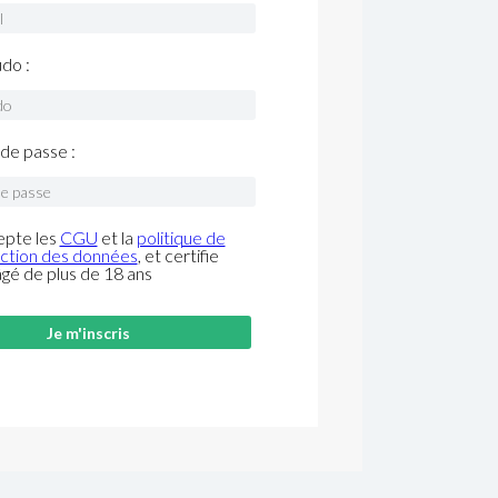
do :
de passe :
epte les
CGU
et la
politique de
ction des données
, et certifie
âgé de plus de 18 ans