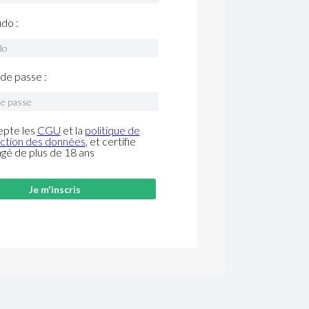
do :
de passe :
epte les
CGU
et la
politique de
ction des données
, et certifie
âgé de plus de 18 ans