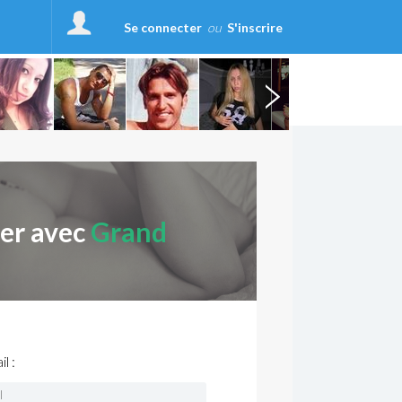
Se connecter
ou
S'inscrire
ter avec
Grand
l :