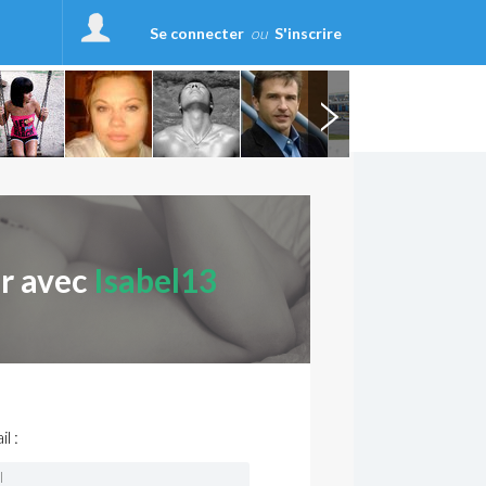
Se connecter
ou
S'inscrire
er avec
Isabel13
l :