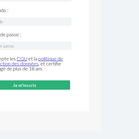
do :
de passe :
epte les
CGU
et la
politique de
ction des données
, et certifie
âgé de plus de 18 ans