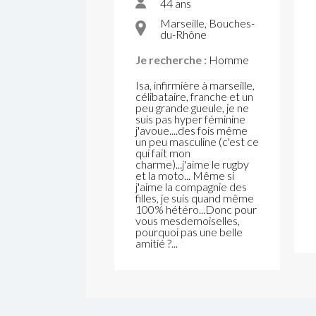
44 ans
Marseille, Bouches-
du-Rhône
Je recherche :
Homme
Isa, infirmière à marseille,
célibataire, franche et un
peu grande gueule, je ne
suis pas hyper féminine
j'avoue....des fois même
un peu masculine (c'est ce
qui fait mon
charme)...j'aime le rugby
et la moto... Même si
j'aime la compagnie des
filles, je suis quand même
100% hétéro...Donc pour
vous mesdemoiselles,
pourquoi pas une belle
amitié ?...