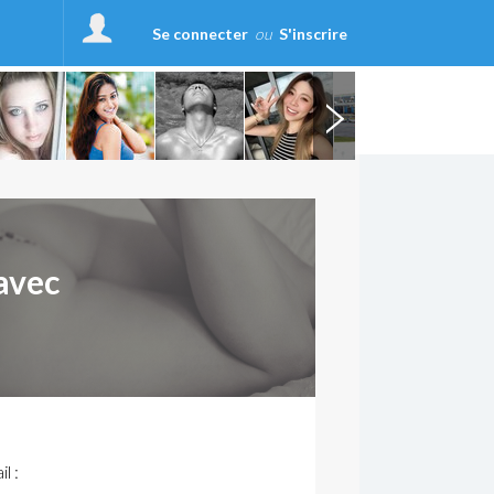
Se connecter
ou
S'inscrire
avec
l :