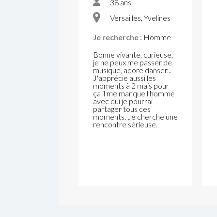
38 ans
Versailles, Yvelines
Je recherche :
Homme
Bonne vivante, curieuse,
je ne peux me passer de
musique, adore danser...
J'apprécie aussi les
moments à 2 mais pour
ça il me manque l'homme
avec qui je pourrai
partager tous ces
moments. Je cherche une
rencontre sérieuse.