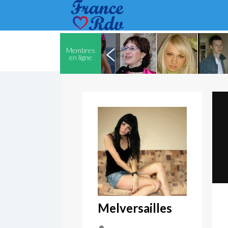
Membres
en ligne
Melversailles