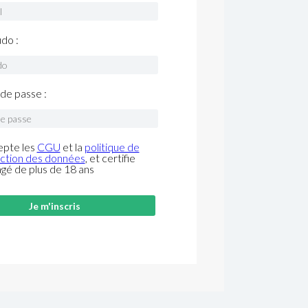
do :
de passe :
epte les
CGU
et la
politique de
ction des données
, et certifie
âgé de plus de 18 ans