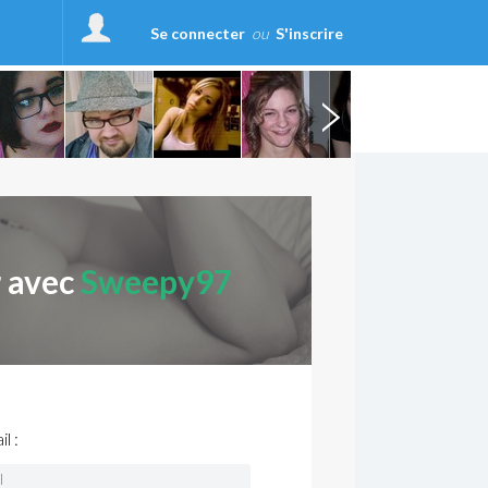
Se connecter
ou
S'inscrire
r avec
Sweepy97
l :