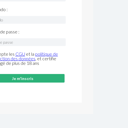
do :
de passe :
epte les
CGU
et la
politique de
ction des données
, et certifie
âgé de plus de 18 ans