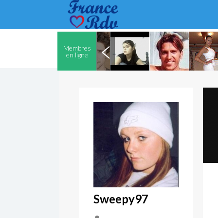
Membres
en ligne
Sweepy97