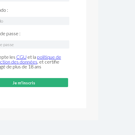
do :
de passe :
epte les
CGU
et la
politique de
ction des données
, et certifie
âgé de plus de 18 ans