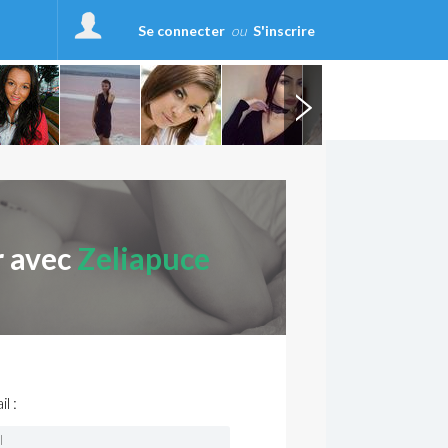
Se connecter
ou
S'inscrire
r avec
Zeliapuce
l :