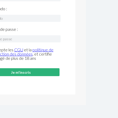
do :
de passe :
epte les
CGU
et la
politique de
ction des données
, et certifie
âgé de plus de 18 ans