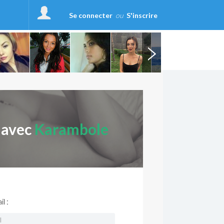
Se connecter
ou
S'inscrire
 avec
Karambole
l :