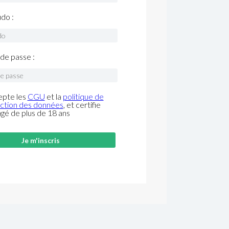
do :
de passe :
epte les
CGU
et la
politique de
ction des données
, et certifie
âgé de plus de 18 ans