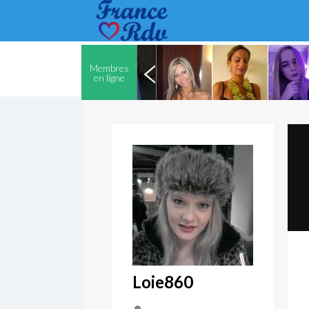
Membres
en ligne
Loie860