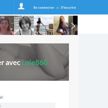
Se connecter
ou
S'inscrire
er avec
Loie860
l :