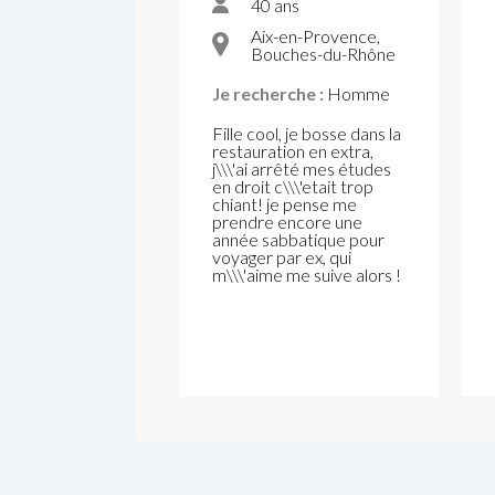
40 ans
Aix-en-Provence,
Bouches-du-Rhône
Je recherche :
Homme
Fille cool, je bosse dans la
restauration en extra,
j\\\'ai arrêté mes études
en droit c\\\'etait trop
chiant! je pense me
prendre encore une
année sabbatique pour
voyager par ex, qui
m\\\'aime me suive alors !