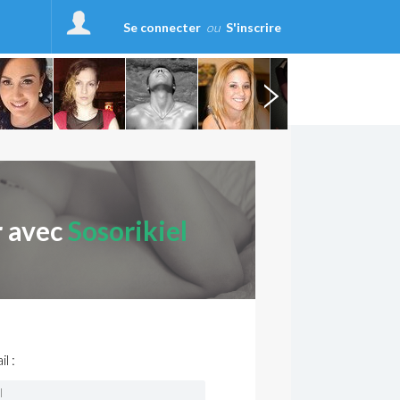
Se connecter
ou
S'inscrire
r avec
Sosorikiel
l :