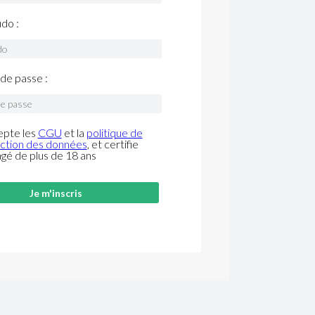
do :
de passe :
epte les
CGU
et la
politique de
ction des données
, et certifie
âgé de plus de 18 ans