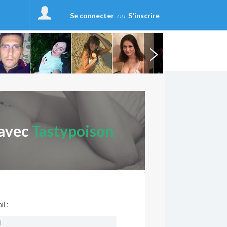
Se connecter
ou
S'inscrire
 avec
Tastypoison
l :