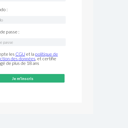
do :
de passe :
epte les
CGU
et la
politique de
ction des données
, et certifie
âgé de plus de 18 ans