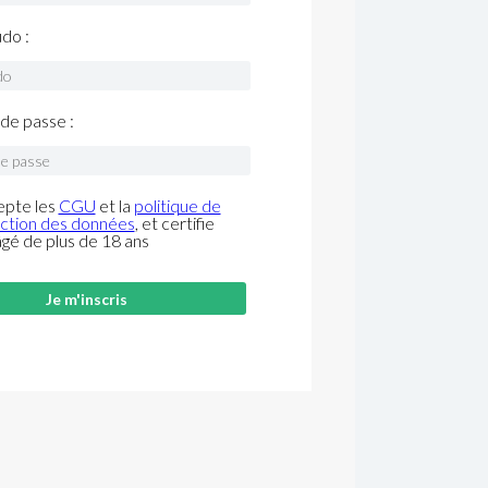
do :
de passe :
epte les
CGU
et la
politique de
ction des données
, et certifie
âgé de plus de 18 ans