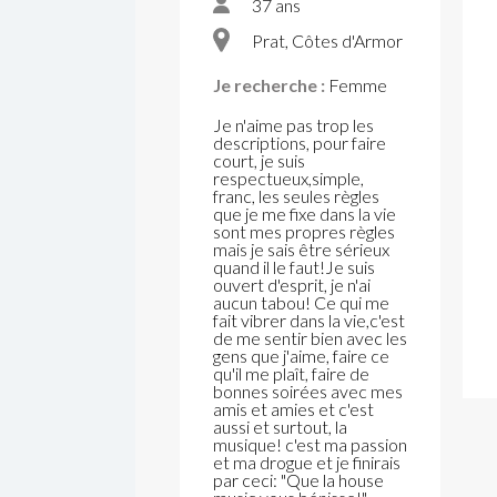
37 ans
Prat, Côtes d'Armor
Je recherche :
Femme
Je n'aime pas trop les
descriptions, pour faire
court, je suis
respectueux,simple,
franc, les seules règles
que je me fixe dans la vie
sont mes propres règles
mais je sais être sérieux
quand il le faut!Je suis
ouvert d'esprit, je n'ai
aucun tabou! Ce qui me
fait vibrer dans la vie,c'est
de me sentir bien avec les
gens que j'aime, faire ce
qu'il me plaît, faire de
bonnes soirées avec mes
amis et amies et c'est
aussi et surtout, la
musique! c'est ma passion
et ma drogue et je finirais
par ceci: "Que la house