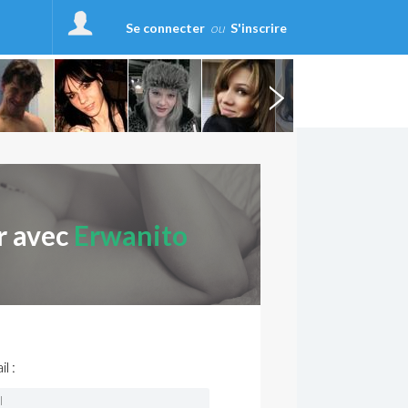
Se connecter
ou
S'inscrire
r avec
Erwanito
l :