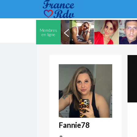
Membres
en ligne
Fannie78