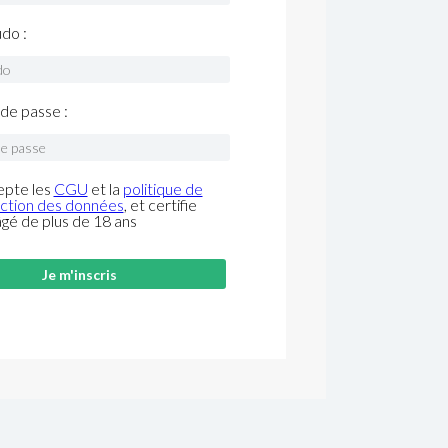
do :
de passe :
epte les
CGU
et la
politique de
ction des données
, et certifie
âgé de plus de 18 ans