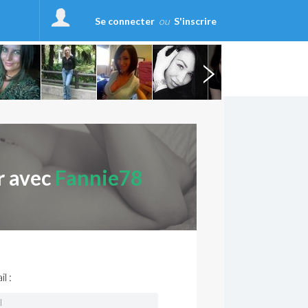
Se connecter
ou
S'inscrire
r avec
Fannie78
l :