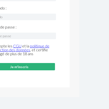
do :
de passe :
epte les
CGU
et la
politique de
ction des données
, et certifie
âgé de plus de 18 ans