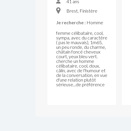
41 ans
Brest, Finistère
Je recherche :
Homme
femme célibataire, cool,
sympa, avec du caractère
( pas le mauvais), 1m65,
un peu ronde, du charme,
châtain foncé cheveux
court, yeux bleu vert.
cherche un homme
célibataire, cool, doux,
câlin, avec de l'humour et
de la conversation, en vue
d'une relation plutôt
sérieuse...de préférence