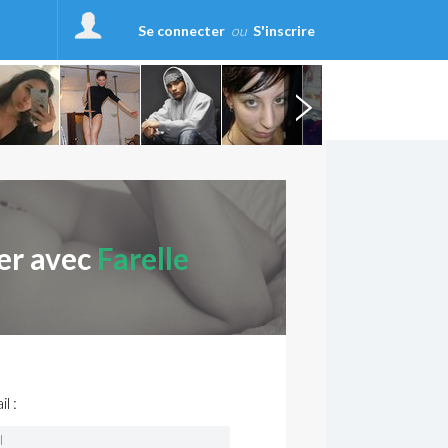
Se connecter
ou
S'inscrire
er avec
Farelle
l :